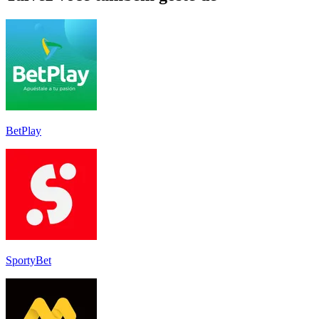
BetPlay
SportyBet