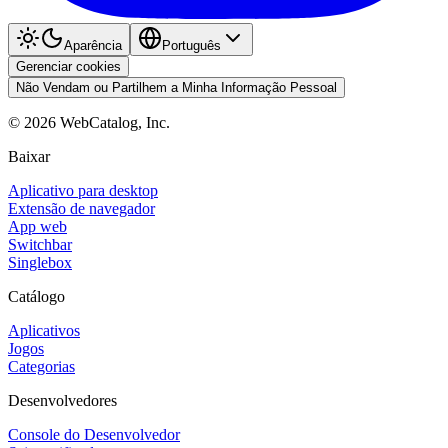
Aparência
Português
Gerenciar cookies
Não Vendam ou Partilhem a Minha Informação Pessoal
©
2026
WebCatalog, Inc.
Baixar
Aplicativo para desktop
Extensão de navegador
App web
Switchbar
Singlebox
Catálogo
Aplicativos
Jogos
Categorias
Desenvolvedores
Console do Desenvolvedor