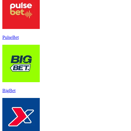
PulseBet
BigBet