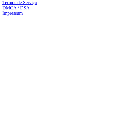
Termos de Serviço
DMCA / DSA
Impressum