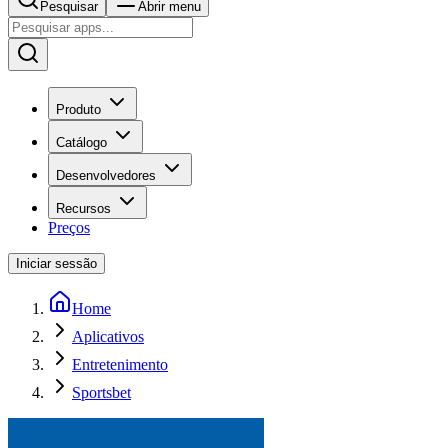
Pesquisar
Abrir menu
Produto
Catálogo
Desenvolvedores
Recursos
Preços
Iniciar sessão
Home
Aplicativos
Entretenimento
Sportsbet