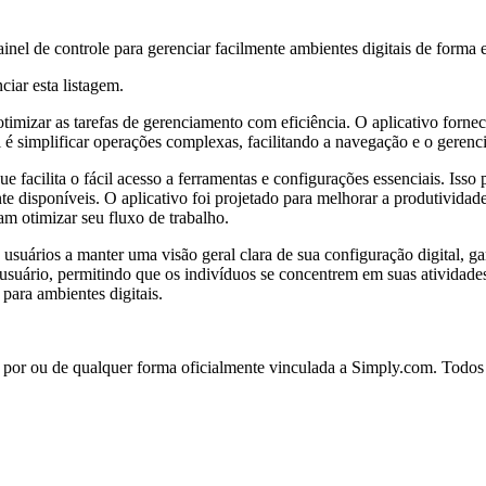
l de controle para gerenciar facilmente ambientes digitais de forma e
ciar esta listagem.
imizar as tarefas de gerenciamento com eficiência. O aplicativo fornec
l é simplificar operações complexas, facilitando a navegação e o gerenci
e facilita o fácil acesso a ferramentas e configurações essenciais. Iss
nte disponíveis. O aplicativo foi projetado para melhorar a produtivida
am otimizar seu fluxo de trabalho.
 usuários a manter uma visão geral clara de sua configuração digital, 
suário, permitindo que os indivíduos se concentrem em suas atividades p
para ambientes digitais.
a por ou de qualquer forma oficialmente vinculada a Simply.com. Todos