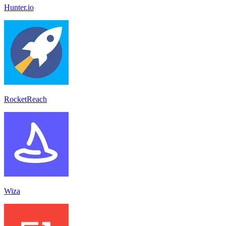
Hunter.io
RocketReach
Wiza