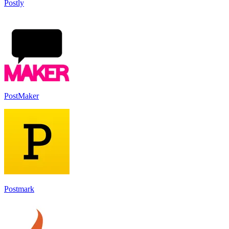
Postly
PostMaker
Postmark