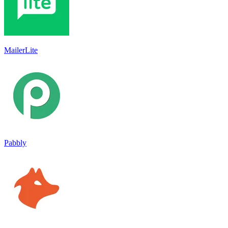
MailerLite
Pabbly