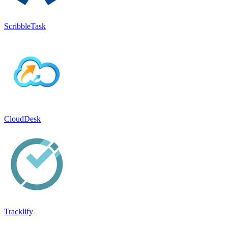
ScribbleTask
CloudDesk
Tracklify