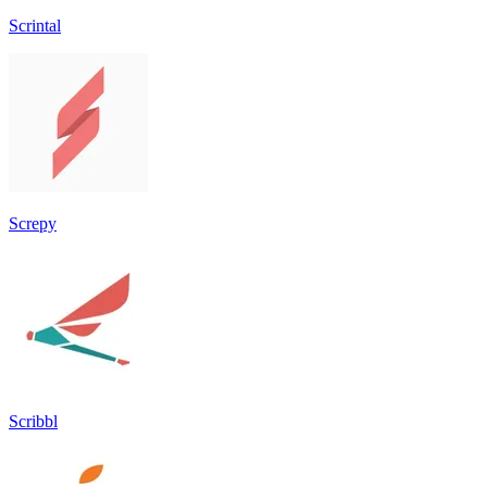
Scrintal
Screpy
Scribbl