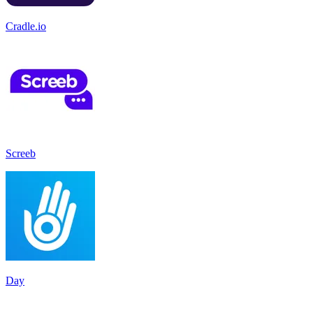
Cradle.io
Screeb
Day