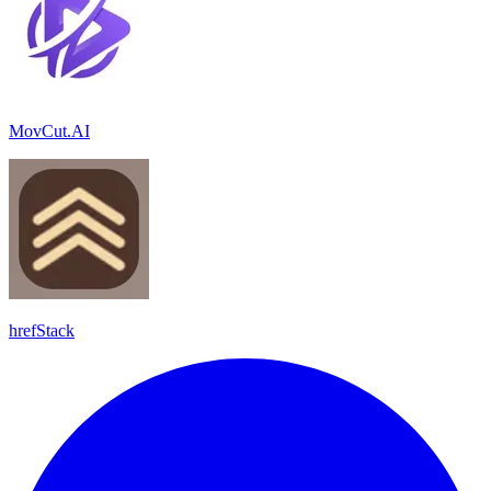
MovCut.AI
hrefStack