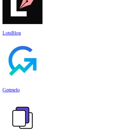
LotsBlog
Gptmelo