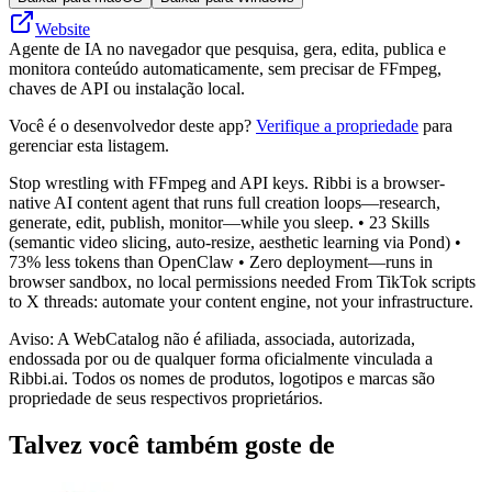
Website
Agente de IA no navegador que pesquisa, gera, edita, publica e
monitora conteúdo automaticamente, sem precisar de FFmpeg,
chaves de API ou instalação local.
Você é o desenvolvedor deste app?
Verifique a propriedade
para
gerenciar esta listagem.
Stop wrestling with FFmpeg and API keys. Ribbi is a browser-
native AI content agent that runs full creation loops—research,
generate, edit, publish, monitor—while you sleep. • 23 Skills
(semantic video slicing, auto-resize, aesthetic learning via Pond) •
73% less tokens than OpenClaw • Zero deployment—runs in
browser sandbox, no local permissions needed From TikTok scripts
to X threads: automate your content engine, not your infrastructure.
Aviso: A WebCatalog não é afiliada, associada, autorizada,
endossada por ou de qualquer forma oficialmente vinculada a
Ribbi.ai. Todos os nomes de produtos, logotipos e marcas são
propriedade de seus respectivos proprietários.
Talvez você também goste de