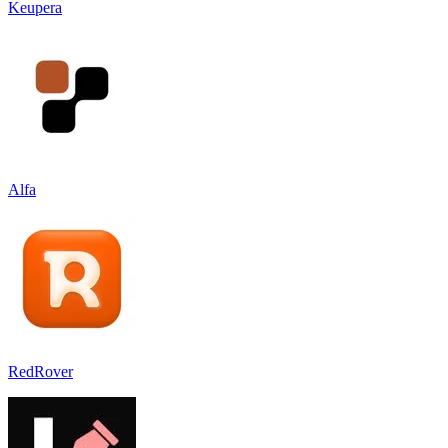
Keupera
Alfa
RedRover