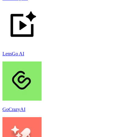
LensGo AI
GoCrazyAI