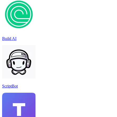
Build AI
ScriptBot