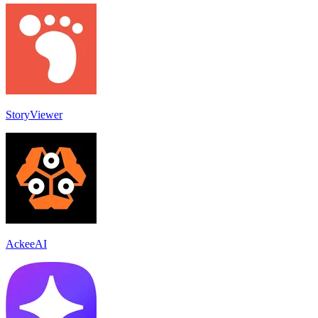
StoryViewer
AckeeAI