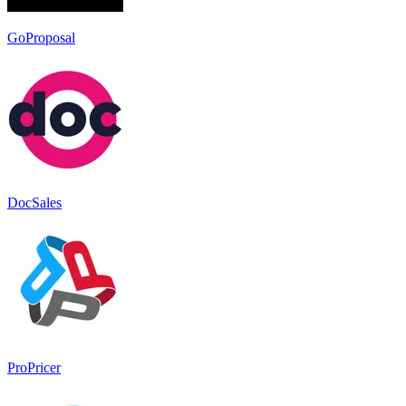
GoProposal
DocSales
ProPricer