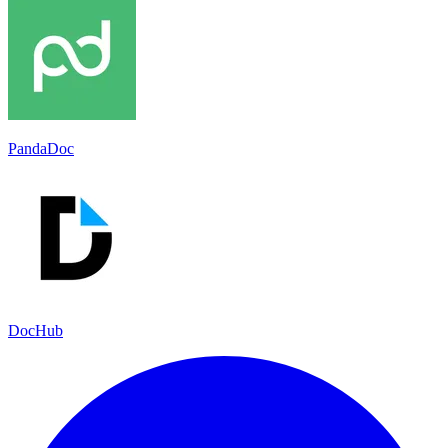
PandaDoc
DocHub