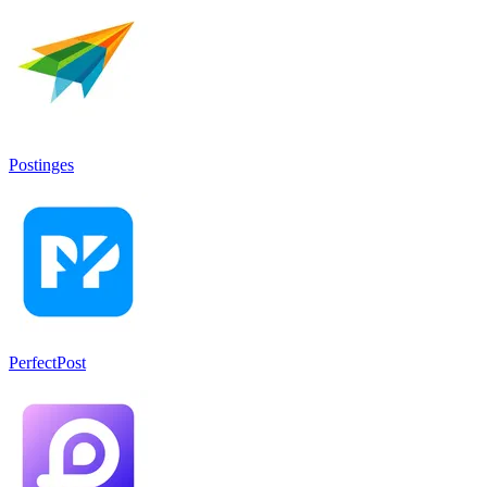
Postinges
PerfectPost