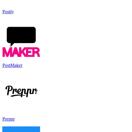
Postly
PostMaker
Preppr