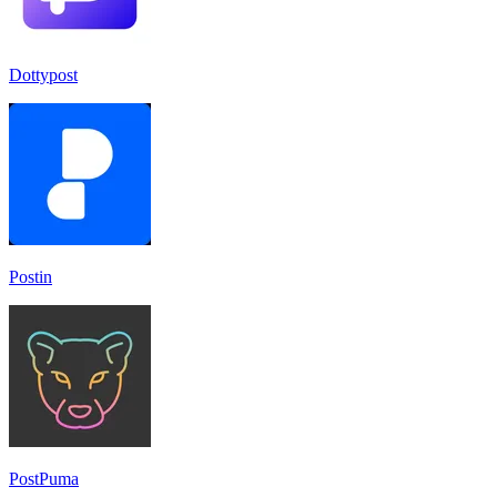
Dottypost
Postin
PostPuma