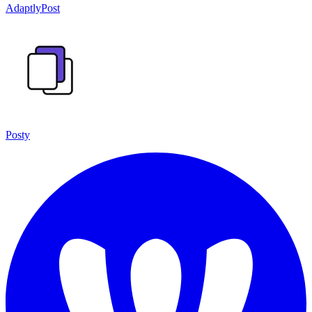
AdaptlyPost
Posty