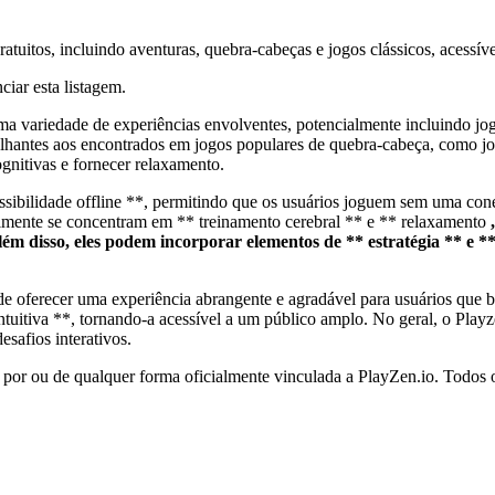
tuitos, incluindo aventuras, quebra-cabeças e jogos clássicos, acessív
ciar esta listagem.
ma variedade de experiências envolventes, potencialmente incluindo jog
emelhantes aos encontrados em jogos populares de quebra-cabeça, como j
gnitivas e fornecer relaxamento.
essibilidade offline **, permitindo que os usuários joguem sem uma co
eralmente se concentram em ** treinamento cerebral ** e ** relaxamento
m disso, eles podem incorporar elementos de ** estratégia ** e ** 
ende oferecer uma experiência abrangente e agradável para usuários que
intuitiva **, tornando-a acessível a um público amplo. No geral, o Playz
esafios interativos.
 por ou de qualquer forma oficialmente vinculada a PlayZen.io. Todos 