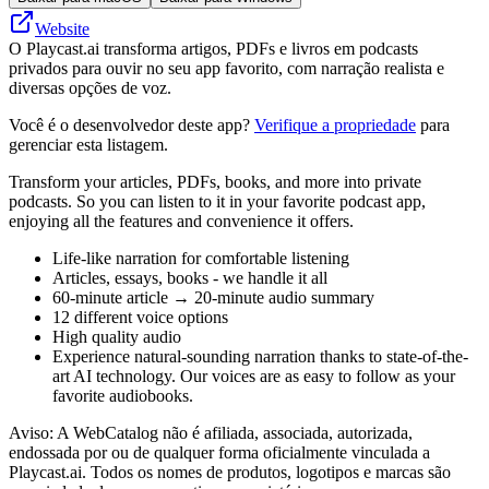
Website
O Playcast.ai transforma artigos, PDFs e livros em podcasts
privados para ouvir no seu app favorito, com narração realista e
diversas opções de voz.
Você é o desenvolvedor deste app?
Verifique a propriedade
para
gerenciar esta listagem.
Transform your articles, PDFs, books, and more into private
podcasts. So you can listen to it in your favorite podcast app,
enjoying all the features and convenience it offers.
Life-like narration for comfortable listening
Articles, essays, books - we handle it all
60-minute article → 20-minute audio summary
12 different voice options
High quality audio
Experience natural-sounding narration thanks to state-of-the-
art AI technology. Our voices are as easy to follow as your
favorite audiobooks.
Aviso: A WebCatalog não é afiliada, associada, autorizada,
endossada por ou de qualquer forma oficialmente vinculada a
Playcast.ai. Todos os nomes de produtos, logotipos e marcas são