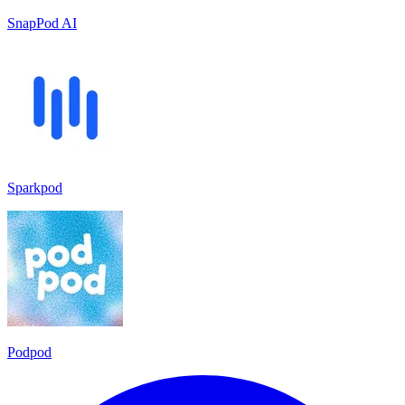
SnapPod AI
Sparkpod
Podpod