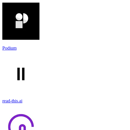
Podium
read-this.ai