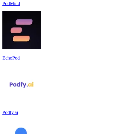
PodMind
EchoPod
Podfy.ai