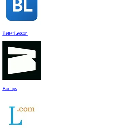
BetterLesson
Boclips