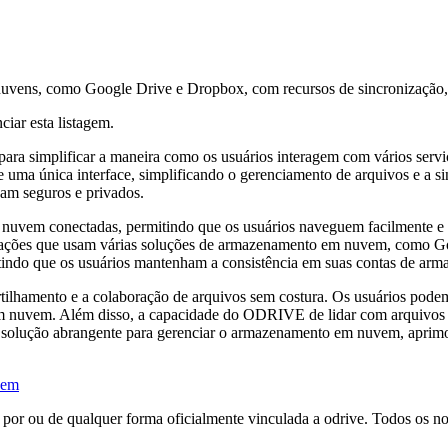
vens, como Google Drive e Dropbox, com recursos de sincronização, b
ciar esta listagem.
a simplificar a maneira como os usuários interagem com vários serv
uma única interface, simplificando o gerenciamento de arquivos e a si
am seguros e privados.
e nuvem conectadas, permitindo que os usuários naveguem facilmente e g
organizações que usam várias soluções de armazenamento em nuvem, c
tindo que os usuários mantenham a consistência em suas contas de ar
ilhamento e a colaboração de arquivos sem costura. Os usuários podem c
m nuvem. Além disso, a capacidade do ODRIVE de lidar com arquivos gr
solução abrangente para gerenciar o armazenamento em nuvem, aprimor
vem
 por ou de qualquer forma oficialmente vinculada a odrive. Todos os n