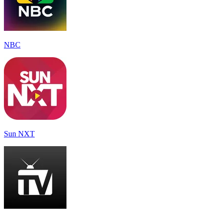
NBC
Sun NXT