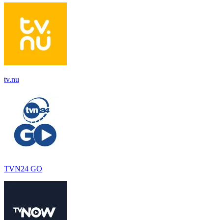
tv.nu
TVN24 GO