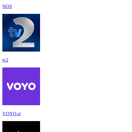
NOS
tv2
VOYO.si