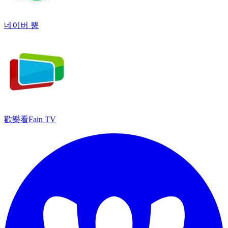
네이버 뿜
歡樂看Fain TV