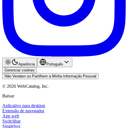
Aparência
Português
Gerenciar cookies
Não Vendam ou Partilhem a Minha Informação Pessoal
©
2026
WebCatalog, Inc.
Baixar
Aplicativo para desktop
Extensão de navegador
App web
Switchbar
Singlebox