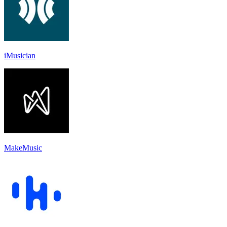
iMusician
MakeMusic