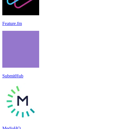
Feature.fm
SubmitHub
MediaHQ