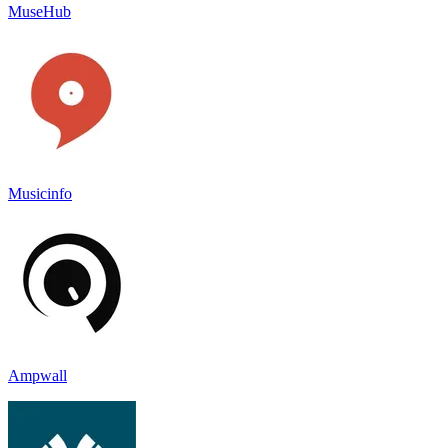
MuseHub
Musicinfo
Ampwall