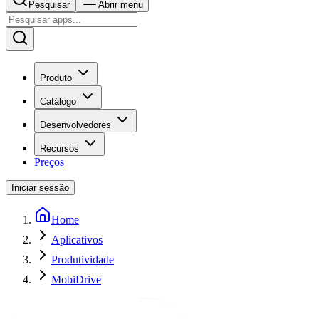
Pesquisar
Abrir menu
Produto
Catálogo
Desenvolvedores
Recursos
Preços
Iniciar sessão
Home
Aplicativos
Produtividade
MobiDrive