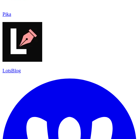
Pika
LotsBlog