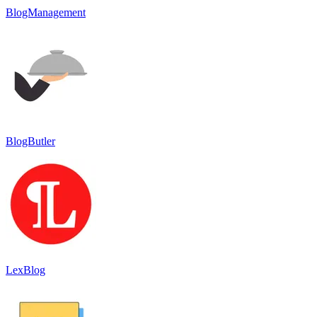
BlogManagement
BlogButler
LexBlog