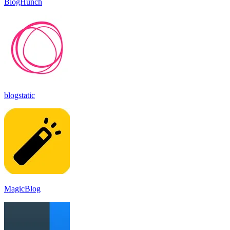
BlogHunch
blogstatic
MagicBlog