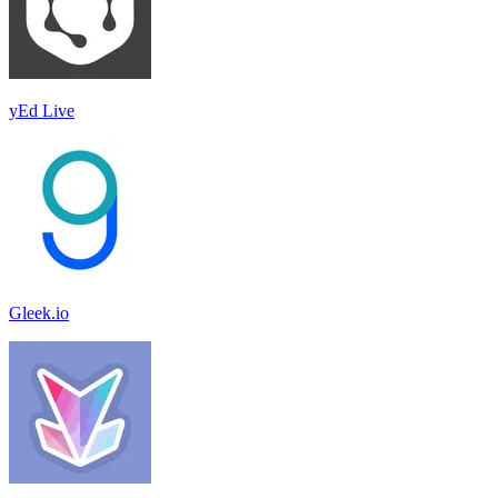
yEd Live
Gleek.io