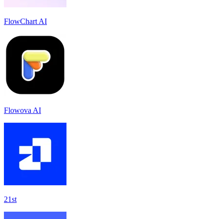
FlowChart AI
Flowova AI
21st