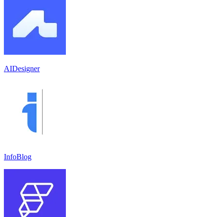
AIDesigner
InfoBlog