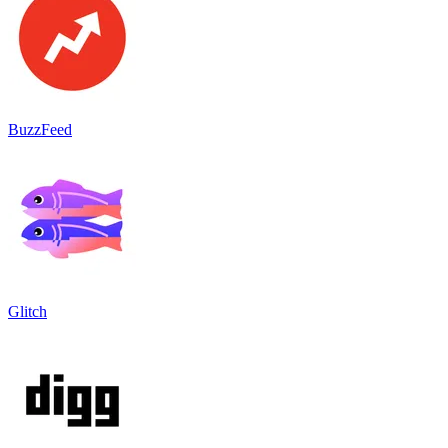
BuzzFeed
Glitch