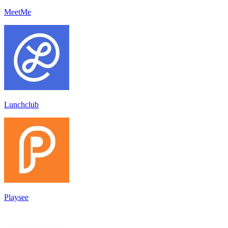
MeetMe
Lunchclub
Playsee