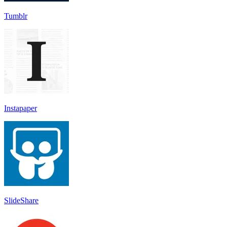
Tumblr
Instapaper
SlideShare