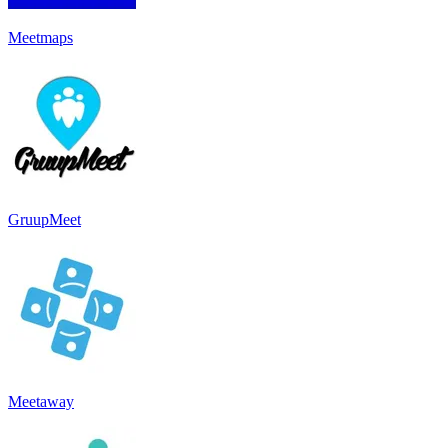
Meetmaps
GruupMeet
Meetaway