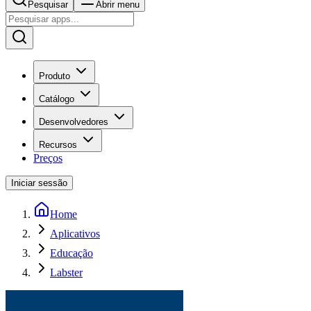
Pesquisar
Abrir menu
Produto
Catálogo
Desenvolvedores
Recursos
Preços
Iniciar sessão
Home
Aplicativos
Educação
Labster