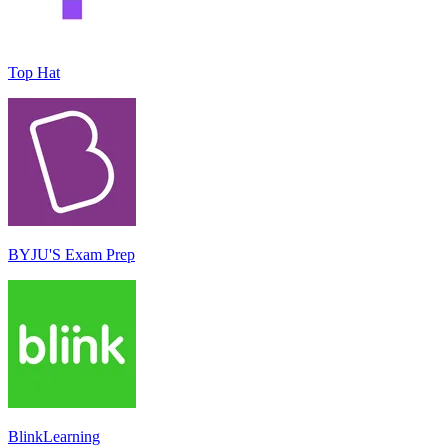
Top Hat
BYJU'S Exam Prep
BlinkLearning