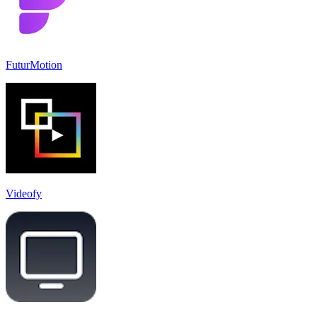
FuturMotion
Videofy