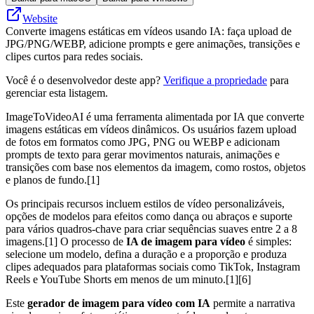
Website
Converte imagens estáticas em vídeos usando IA: faça upload de
JPG/PNG/WEBP, adicione prompts e gere animações, transições e
clipes curtos para redes sociais.
Você é o desenvolvedor deste app?
Verifique a propriedade
para
gerenciar esta listagem.
ImageToVideoAI é uma ferramenta alimentada por IA que converte
imagens estáticas em vídeos dinâmicos. Os usuários fazem upload
de fotos em formatos como JPG, PNG ou WEBP e adicionam
prompts de texto para gerar movimentos naturais, animações e
transições com base nos elementos da imagem, como rostos, objetos
e planos de fundo.[1]
Os principais recursos incluem estilos de vídeo personalizáveis,
opções de modelos para efeitos como dança ou abraços e suporte
para vários quadros-chave para criar sequências suaves entre 2 a 8
imagens.[1] O processo de
IA de imagem para vídeo
é simples:
selecione um modelo, defina a duração e a proporção e produza
clipes adequados para plataformas sociais como TikTok, Instagram
Reels e YouTube Shorts em menos de um minuto.[1][6]
Este
gerador de imagem para vídeo com IA
permite a narrativa