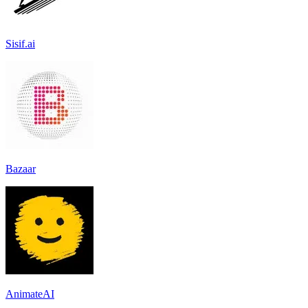
Sisif.ai
Bazaar
AnimateAI