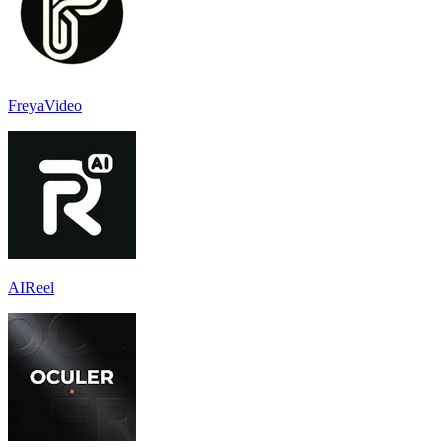
FreyaVideo
AIReel