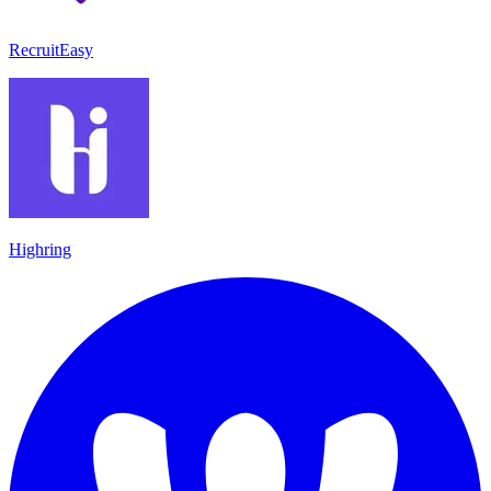
RecruitEasy
Highring