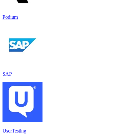
Podium
SAP
UserTesting