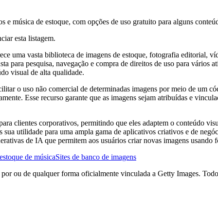
os e música de estoque, com opções de uso gratuito para alguns conteú
ciar esta listagem.
e uma vasta biblioteca de imagens de estoque, fotografia editorial, víd
ta para pesquisa, navegação e compra de direitos de uso para vários at
do visual de alta qualidade.
cilitar o uso não comercial de determinadas imagens por meio de um có
tamente. Esse recurso garante que as imagens sejam atribuídas e vincu
ara clientes corporativos, permitindo que eles adaptem o conteúdo visu
is sua utilidade para uma ampla gama de aplicativos criativos e de neg
ativas de IA que permitem aos usuários criar novas imagens usando fo
estoque de música
Sites de banco de imagens
a por ou de qualquer forma oficialmente vinculada a Getty Images. Todo