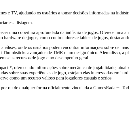
lmes e TV, ajudando os usuários a tomar decisões informadas na indústr
ciar esta listagem.
er uma cobertura aprofundada da indústria de jogos. Oferece uma ampla
 do hardware de jogos, como controladores e tablets de jogos, destacan
nálises, onde os usuários podem encontrar informações sobre os mais r
ui Thumbsticks avançados de TMR e um design único. Além disso, a pl
m seus recursos de jogo e no desempenho geral.
 *, oferecendo informações sobre mecânica de jogabilidade, atualiz
madas sobre suas experiências de jogo, estejam elas interessadas em ha
erve como um recurso valioso para jogadores casuais e sérios.
a por ou de qualquer forma oficialmente vinculada a GamesRadar+. Tod