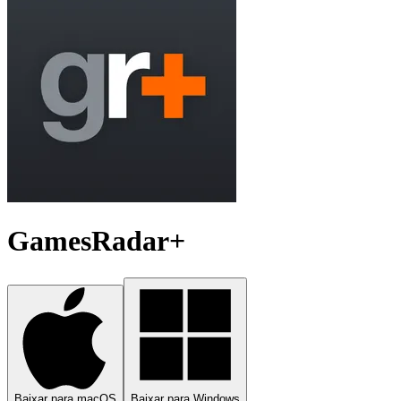
GamesRadar+
Baixar para macOS
Baixar para Windows