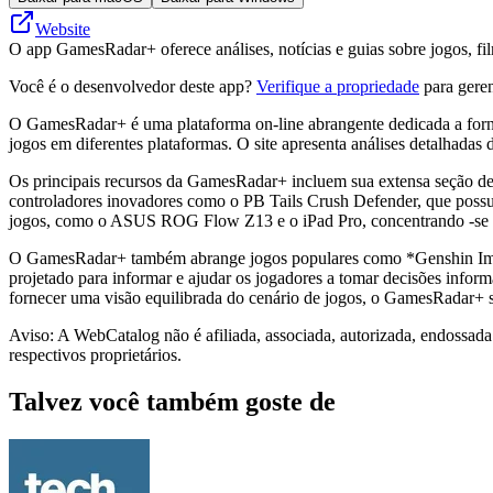
Website
O app GamesRadar+ oferece análises, notícias e guias sobre jogos, fi
Você é o desenvolvedor deste app?
Verifique a propriedade
para geren
O GamesRadar+ é uma plataforma on-line abrangente dedicada a fornec
jogos em diferentes plataformas. O site apresenta análises detalhadas
Os principais recursos da GamesRadar+ incluem sua extensa seção de a
controladores inovadores como o PB Tails Crush Defender, que poss
jogos, como o ASUS ROG Flow Z13 e o iPad Pro, concentrando -se e
O GamesRadar+ também abrange jogos populares como *Genshin Impact
projetado para informar e ajudar os jogadores a tomar decisões infor
fornecer uma visão equilibrada do cenário de jogos, o GamesRadar+ s
Aviso: A WebCatalog não é afiliada, associada, autorizada, endossad
respectivos proprietários.
Talvez você também goste de