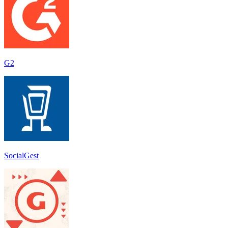
G2
SocialGest