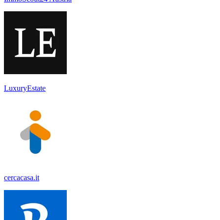
LuxuryEstate
cercacasa.it