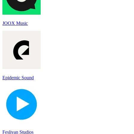
JOOX Music
Epidemic Sound
Fesliyan Studios