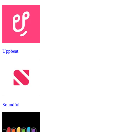
Uppbeat
Soundful