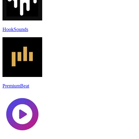
HookSounds
PremiumBeat