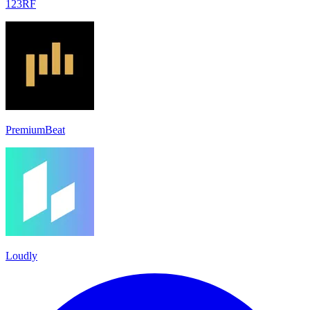
123RF
PremiumBeat
Loudly