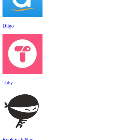
Diigo
Toby
Bookmark Ninja