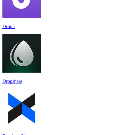
Droplr
Dropshare