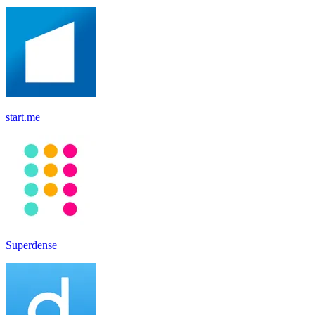
start.me
Superdense