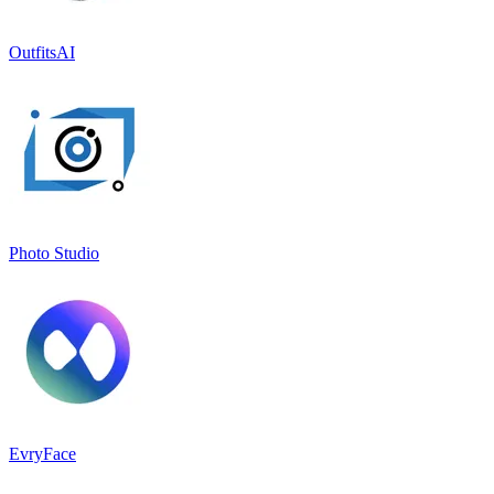
OutfitsAI
Photo Studio
EvryFace