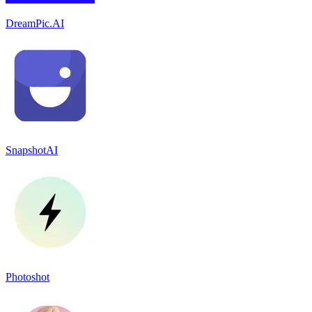
DreamPic.AI
SnapshotAI
Photoshot