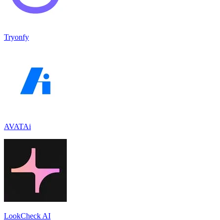
Tryonfy
AVATAi
LookCheck AI