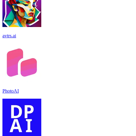
avtrs.ai
PhotoAI