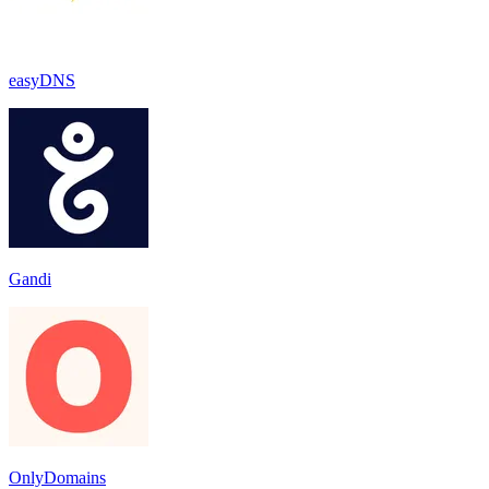
easyDNS
Gandi
OnlyDomains