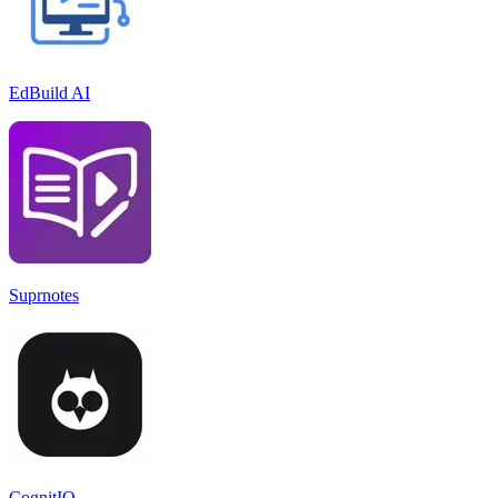
EdBuild AI
Suprnotes
CognitIO