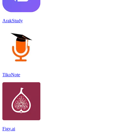
ArakStudy
TikoNote
Figy.ai