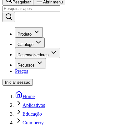
Pesquisar
Abrir menu
Produto
Catálogo
Desenvolvedores
Recursos
Preços
Iniciar sessão
Home
Aplicativos
Educação
Cramberry