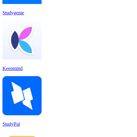
Studygenie
Keepmind
StudyPal