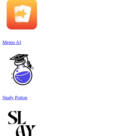
Memo AI
Study Potion