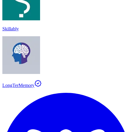
Skillably
LongTerMemory