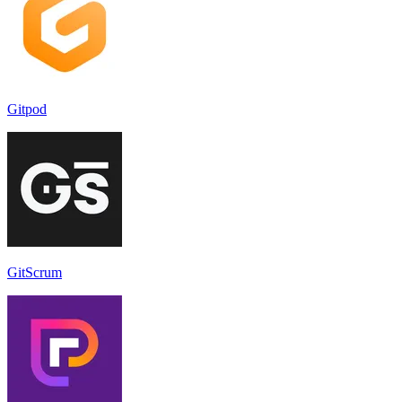
Gitpod
GitScrum