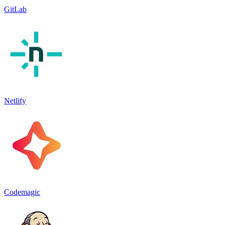
GitLab
Netlify
Codemagic