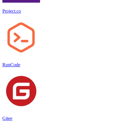
Project.co
RunCode
Gitee