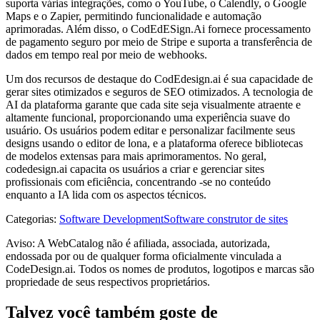
suporta várias integrações, como o YouTube, o Calendly, o Google
Maps e o Zapier, permitindo funcionalidade e automação
aprimoradas. Além disso, o CodEdESign.Ai fornece processamento
de pagamento seguro por meio de Stripe e suporta a transferência de
dados em tempo real por meio de webhooks.
Um dos recursos de destaque do CodEdesign.ai é sua capacidade de
gerar sites otimizados e seguros de SEO otimizados. A tecnologia de
AI da plataforma garante que cada site seja visualmente atraente e
altamente funcional, proporcionando uma experiência suave do
usuário. Os usuários podem editar e personalizar facilmente seus
designs usando o editor de lona, ​​e a plataforma oferece bibliotecas
de modelos extensas para mais aprimoramentos. No geral,
codedesign.ai capacita os usuários a criar e gerenciar sites
profissionais com eficiência, concentrando -se no conteúdo
enquanto a IA lida com os aspectos técnicos.
Categorias
:
Software Development
Software construtor de sites
Aviso: A WebCatalog não é afiliada, associada, autorizada,
endossada por ou de qualquer forma oficialmente vinculada a
CodeDesign.ai. Todos os nomes de produtos, logotipos e marcas são
propriedade de seus respectivos proprietários.
Talvez você também goste de