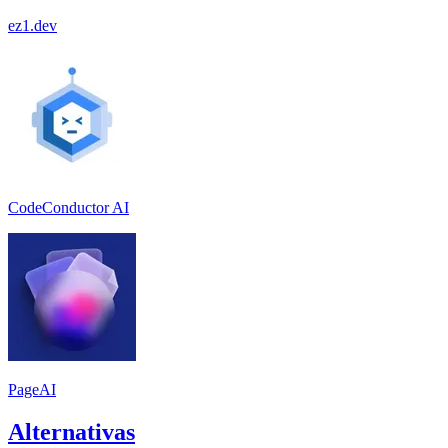
ez1.dev
CodeConductor AI
PageAI
Alternativas