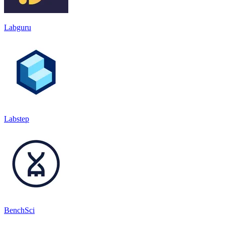
Labguru
Labstep
BenchSci