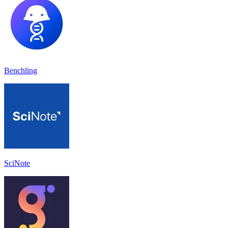
Benchling
SciNote