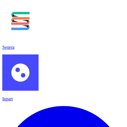
Seqera
Inpart