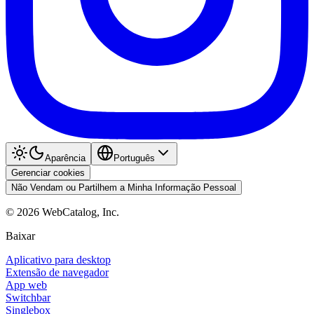
Aparência
Português
Gerenciar cookies
Não Vendam ou Partilhem a Minha Informação Pessoal
©
2026
WebCatalog, Inc.
Baixar
Aplicativo para desktop
Extensão de navegador
App web
Switchbar
Singlebox