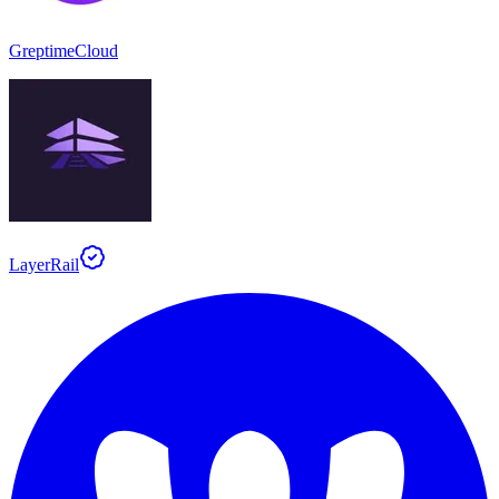
GreptimeCloud
LayerRail