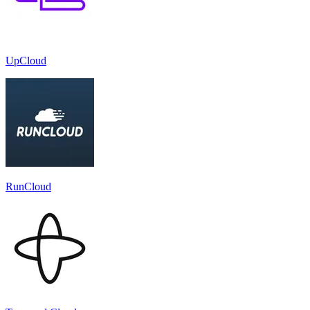
UpCloud
RunCloud