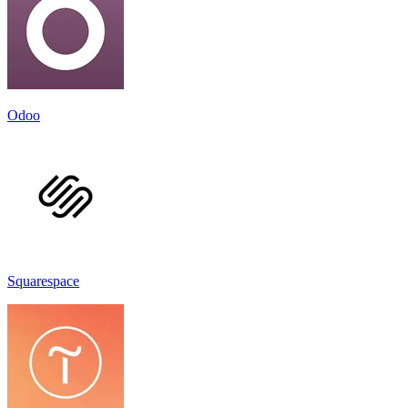
Odoo
Squarespace