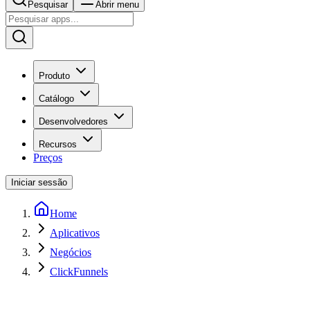
Pesquisar
Abrir menu
Produto
Catálogo
Desenvolvedores
Recursos
Preços
Iniciar sessão
Home
Aplicativos
Negócios
ClickFunnels