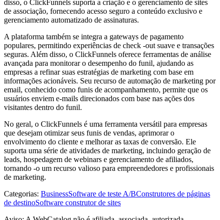
disso, o ClickFunnels suporta a criação e o gerenciamento de sites
de associação, fornecendo acesso seguro a conteúdo exclusivo e
gerenciamento automatizado de assinaturas.
A plataforma também se integra a gateways de pagamento
populares, permitindo experiências de check -out suave e transações
seguras. Além disso, o ClickFunnels oferece ferramentas de análise
avançada para monitorar o desempenho do funil, ajudando as
empresas a refinar suas estratégias de marketing com base em
informações acionáveis. Seu recurso de automação de marketing por
email, conhecido como funis de acompanhamento, permite que os
usuários enviem e-mails direcionados com base nas ações dos
visitantes dentro do funil.
No geral, o ClickFunnels é uma ferramenta versátil para empresas
que desejam otimizar seus funis de vendas, aprimorar o
envolvimento do cliente e melhorar as taxas de conversão. Ele
suporta uma série de atividades de marketing, incluindo geração de
leads, hospedagem de webinars e gerenciamento de afiliados,
tornando -o um recurso valioso para empreendedores e profissionais
de marketing.
Categorias
:
Business
Software de teste A/B
Construtores de páginas
de destino
Software construtor de sites
Aviso: A WebCatalog não é afiliada, associada, autorizada,