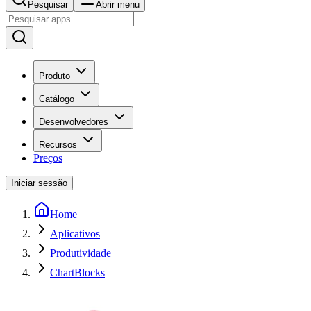
Pesquisar
Abrir menu
Produto
Catálogo
Desenvolvedores
Recursos
Preços
Iniciar sessão
Home
Aplicativos
Produtividade
ChartBlocks