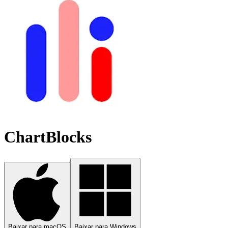
ChartBlocks
Baixar para macOS
Baixar para Windows