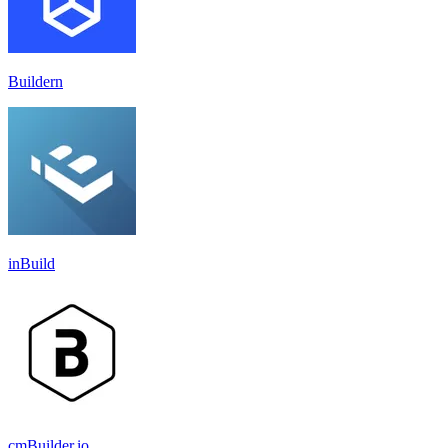
Buildern
inBuild
cmBuilder.io