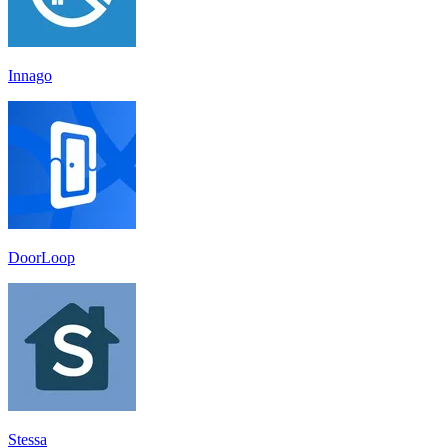
Innago
DoorLoop
Stessa