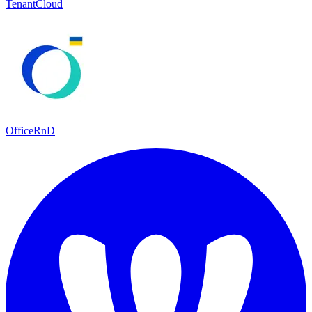
TenantCloud
OfficeRnD