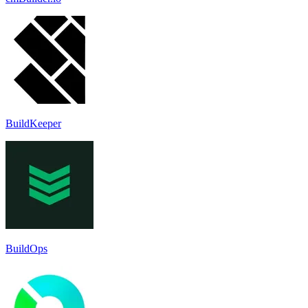
BuildKeeper
BuildOps