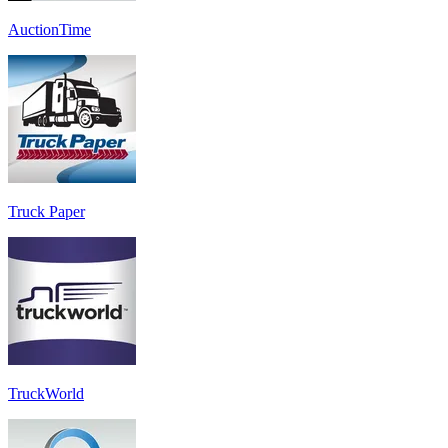
AuctionTime
Truck Paper
TruckWorld