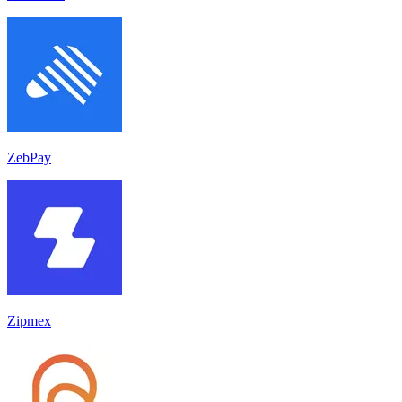
ZebPay
Zipmex