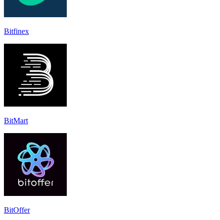
Bitfinex
BitMart
BitOffer