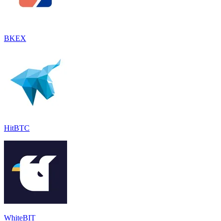
BKEX
HitBTC
WhiteBIT