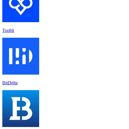
Toobit
BitDelta