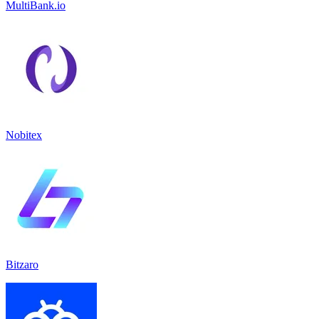
MultiBank.io
Nobitex
Bitzaro