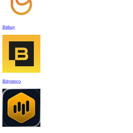
Bitbuy
Bitypreço