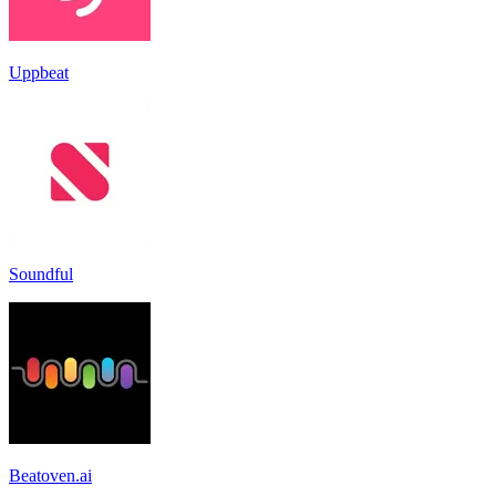
Uppbeat
Soundful
Beatoven.ai