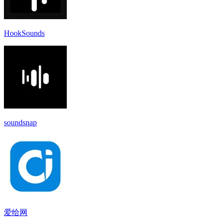
HookSounds
soundsnap
爱给网