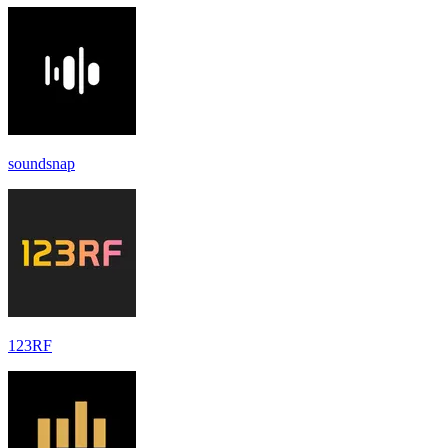
soundsnap
123RF