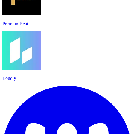
PremiumBeat
Loudly