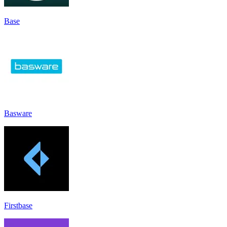
Base
Basware
Firstbase