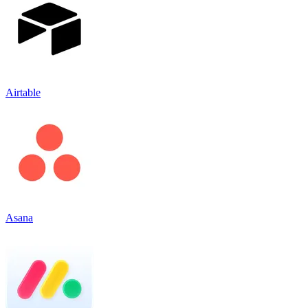
Airtable
Asana