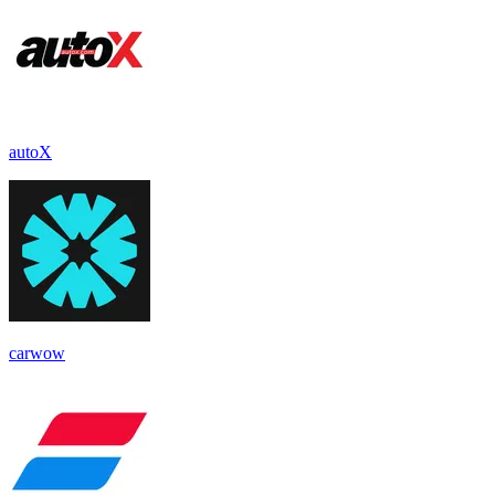
autoX
carwow