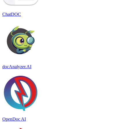
ChatDOC
docAnalyzer.AI
OpenDoc AI