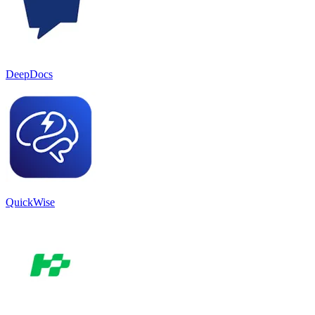
DeepDocs
QuickWise