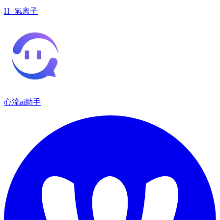
H+氢离子
心流ai助手