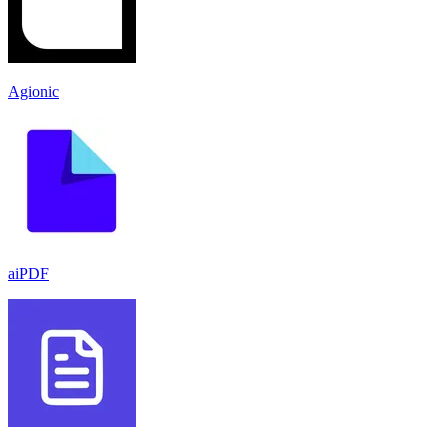
Agionic
aiPDF