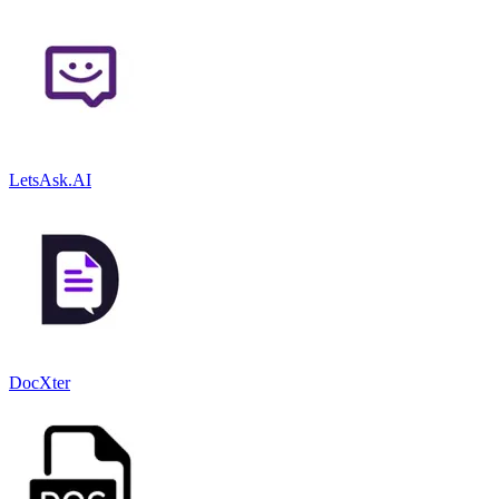
LetsAsk.AI
DocXter