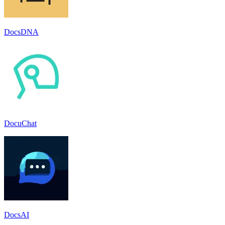
DocsDNA
DocuChat
DocsAI