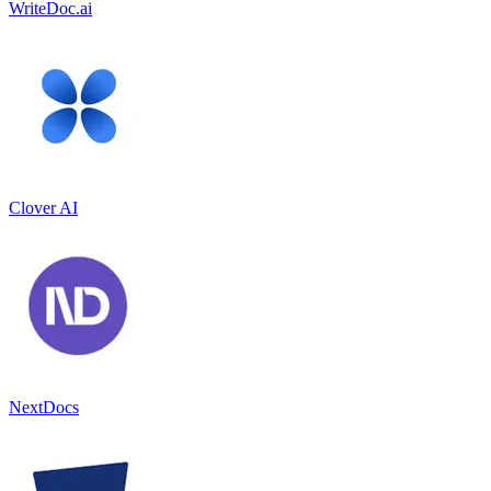
WriteDoc.ai
Clover AI
NextDocs