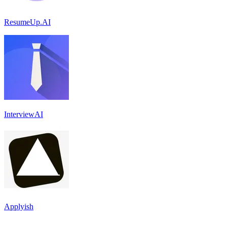
ResumeUp.AI
InterviewAI
Applyish