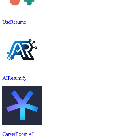
UseResume
AIResumify
CareerBoom AI