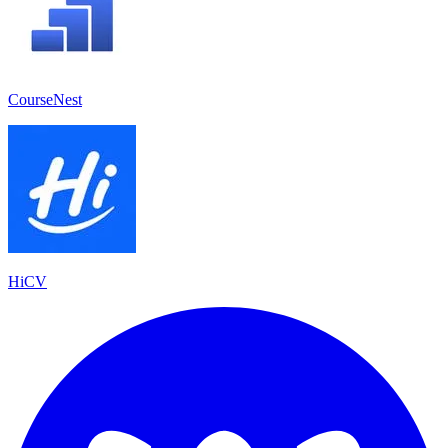
CourseNest
HiCV