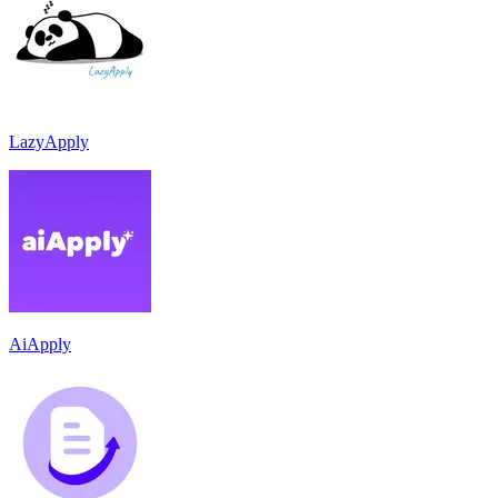
LazyApply
AiApply