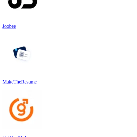
Joobee
MakeTheResume