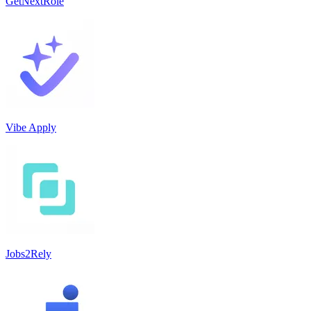
GetNextRole
Vibe Apply
Jobs2Rely