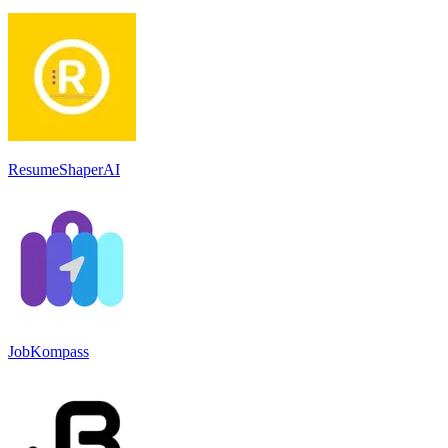
ResumeShaperAI
JobKompass