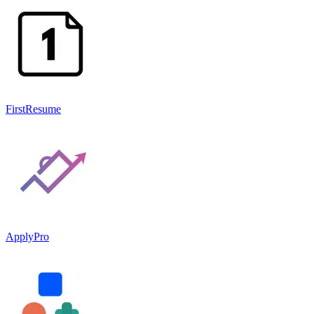
FirstResume
ApplyPro