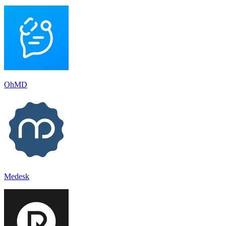
OhMD
Medesk