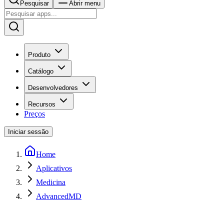
Pesquisar
Abrir menu
Produto
Catálogo
Desenvolvedores
Recursos
Preços
Iniciar sessão
Home
Aplicativos
Medicina
AdvancedMD