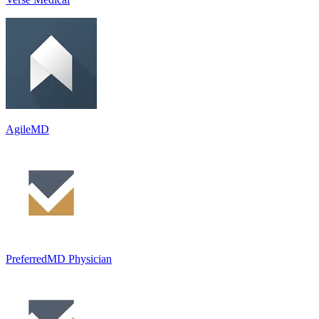
AgileMD
PreferredMD Physician