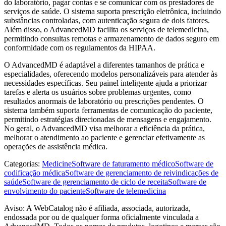
do laboratório, pagar contas e se comunicar com os prestadores de
serviços de saúde. O sistema suporta prescrição eletrônica, incluindo
substâncias controladas, com autenticação segura de dois fatores.
Além disso, o AdvancedMD facilita os serviços de telemedicina,
permitindo consultas remotas e armazenamento de dados seguro em
conformidade com os regulamentos da HIPAA.
O AdvancedMD é adaptável a diferentes tamanhos de prática e
especialidades, oferecendo modelos personalizáveis ​​para atender às
necessidades específicas. Seu painel inteligente ajuda a priorizar
tarefas e alerta os usuários sobre problemas urgentes, como
resultados anormais de laboratório ou prescrições pendentes. O
sistema também suporta ferramentas de comunicação do paciente,
permitindo estratégias direcionadas de mensagens e engajamento.
No geral, o AdvancedMD visa melhorar a eficiência da prática,
melhorar o atendimento ao paciente e gerenciar efetivamente as
operações de assistência médica.
Categorias
:
Medicine
Software de faturamento médico
Software de
codificação médica
Software de gerenciamento de reivindicações de
saúde
Software de gerenciamento de ciclo de receita
Software de
envolvimento do paciente
Software de telemedicina
Aviso: A WebCatalog não é afiliada, associada, autorizada,
endossada por ou de qualquer forma oficialmente vinculada a