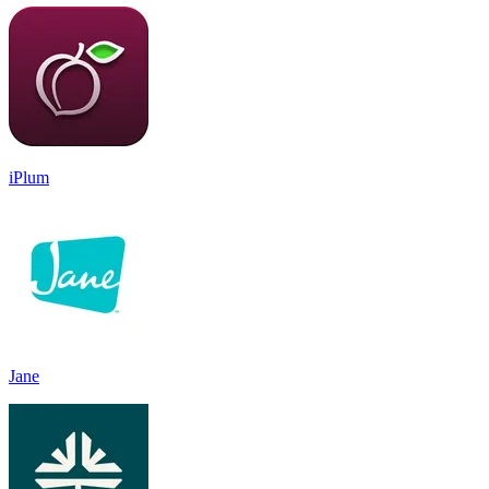
iPlum
Jane