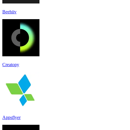
Beehiiv
Creatopy
Appsflyer