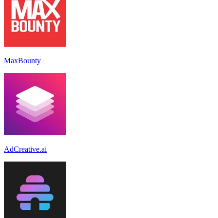
MaxBounty
AdCreative.ai