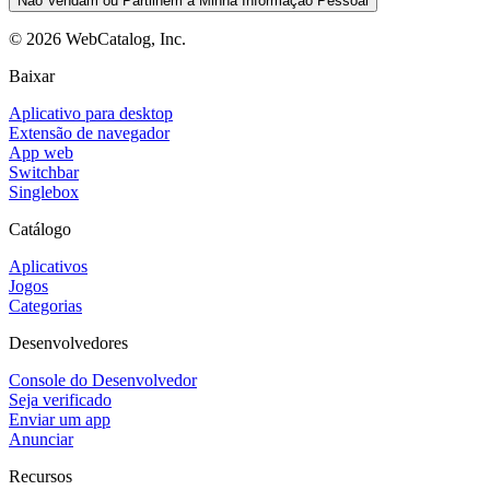
Não Vendam ou Partilhem a Minha Informação Pessoal
©
2026
WebCatalog, Inc.
Baixar
Aplicativo para desktop
Extensão de navegador
App web
Switchbar
Singlebox
Catálogo
Aplicativos
Jogos
Categorias
Desenvolvedores
Console do Desenvolvedor
Seja verificado
Enviar um app
Anunciar
Recursos