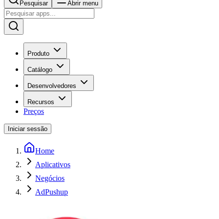
Pesquisar
Abrir menu
Produto
Catálogo
Desenvolvedores
Recursos
Preços
Iniciar sessão
Home
Aplicativos
Negócios
AdPushup