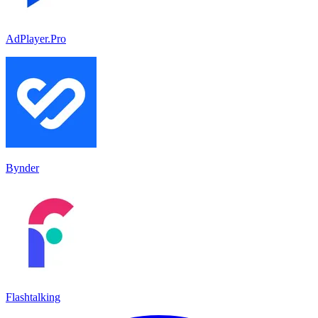
AdPlayer.Pro
Bynder
Flashtalking