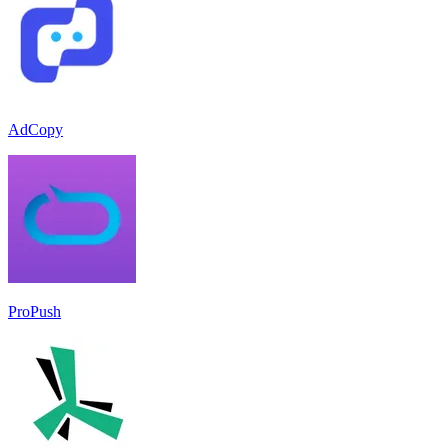
AdCopy
ProPush