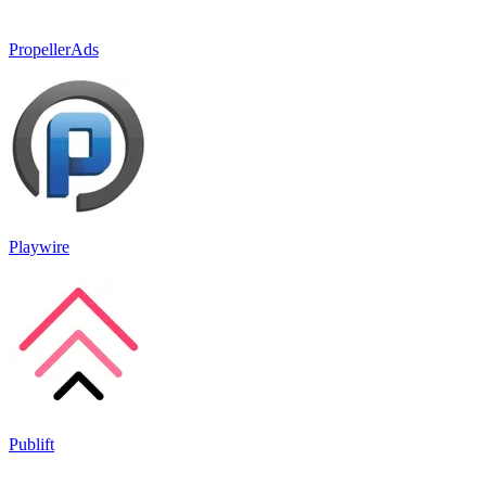
PropellerAds
Playwire
Publift