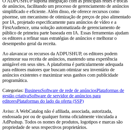
O ADPUSHUP suporta integração com as principais redes e trocas
de anúncios, facilitando um processo de gerenciamento de anúncios
simplificado e eficiente. Além disso, ele oferece recursos como
pisornse, um mecanismo de otimização de preços de piso alimentado
por IA, projetado especificamente para anúncios de vídeo e a
FirstAudience, uma solução automatizada de gerenciamento de
público de primeira parte baseada em IA. Essas ferramentas ajudam
os editores a refinar suas estratégias de anúncios e melhorar o
desempenho geral da receita.
Ao alavancar os recursos da ADPUSHUP, os editores podem
aprimorar sua receita de anúncios, mantendo uma experiência
amigável em seus sites. A plataforma é particularmente adequada
para editores maiores que buscam otimizar seu inventário de
anúncios existentes e maximizar seus ganhos com publicidade
programática.
Categorias
:
Business
Software de rede de anúncios
Plataformas de
gestão criativa
Software de servidor de anúncios para
editores
Plataformas do lado da oferta (SSP)
Aviso: A WebCatalog não é afiliada, associada, autorizada,
endossada por ou de qualquer forma oficialmente vinculada a
AdPushup. Todos os nomes de produtos, logotipos e marcas são
propriedade de seus respectivos proprietários.