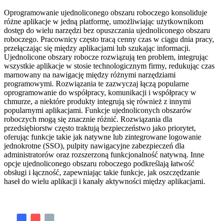
Oprogramowanie ujednoliconego obszaru roboczego konsoliduje
różne aplikacje w jedną platformę, umożliwiając użytkownikom
dostęp do wielu narzędzi bez opuszczania ujednoliconego obszaru
roboczego. Pracownicy często tracą cenny czas w ciągu dnia pracy,
przełączając się między aplikacjami lub szukając informacji.
Ujednolicone obszary robocze rozwiązują ten problem, integrując
wszystkie aplikacje w stosie technologicznym firmy, redukując czas
marnowany na nawigację między różnymi narzędziami
programowymi. Rozwiązania te zazwyczaj łączą popularne
oprogramowanie do współpracy, komunikacji i współpracy w
chmurze, a niektóre produkty integrują się również z innymi
popularnymi aplikacjami. Funkcje ujednoliconych obszarów
roboczych mogą się znacznie różnić. Rozwiązania dla
przedsiębiorstw często traktują bezpieczeństwo jako priorytet,
oferując funkcje takie jak natywne lub zintegrowane logowanie
jednokrotne (SSO), pulpity nawigacyjne zabezpieczeń dla
administratorów oraz rozszerzoną funkcjonalność natywną. Inne
opcje ujednoliconego obszaru roboczego podkreślają łatwość
obsługi i łączność, zapewniając takie funkcje, jak oszczędzanie
haseł do wielu aplikacji i kanały aktywności między aplikacjami.