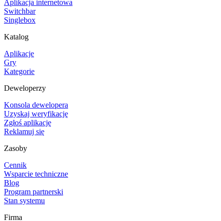
Aplikacja internetowa
Switchbar
Singlebox
Katalog
Aplikacje
Gry
Kategorie
Deweloperzy
Konsola dewelopera
Uzyskaj weryfikację
Zgłoś aplikację
Reklamuj się
Zasoby
Cennik
Wsparcie techniczne
Blog
Program partnerski
Stan systemu
Firma