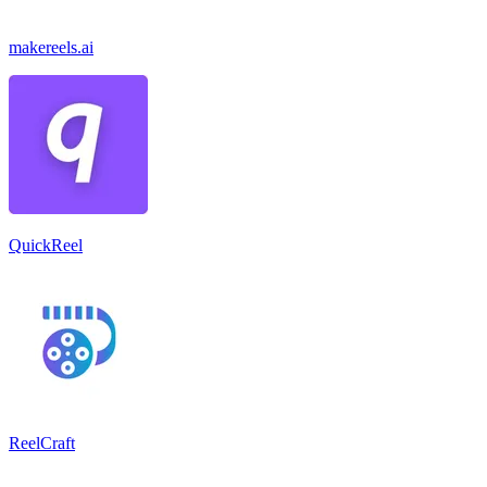
makereels.ai
QuickReel
ReelCraft