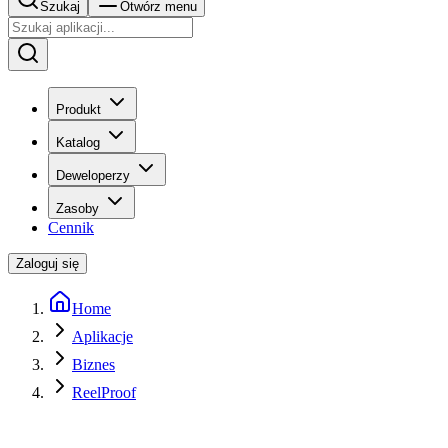
Szukaj
Otwórz menu
Produkt
Katalog
Deweloperzy
Zasoby
Cennik
Zaloguj się
Home
Aplikacje
Biznes
ReelProof