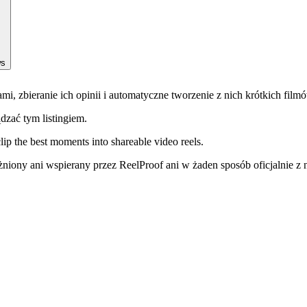
ws
, zbieranie ich opinii i automatyczne tworzenie z nich krótkich film
ądzać tym listingiem.
lip the best moments into shareable video reels.
niony ani wspierany przez ReelProof ani w żaden sposób oficjalnie z