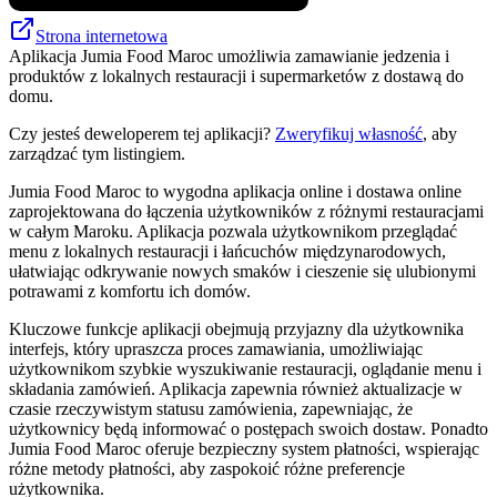
Strona internetowa
Aplikacja Jumia Food Maroc umożliwia zamawianie jedzenia i
produktów z lokalnych restauracji i supermarketów z dostawą do
domu.
Czy jesteś deweloperem tej aplikacji?
Zweryfikuj własność
, aby
zarządzać tym listingiem.
Jumia Food Maroc to wygodna aplikacja online i dostawa online
zaprojektowana do łączenia użytkowników z różnymi restauracjami
w całym Maroku. Aplikacja pozwala użytkownikom przeglądać
menu z lokalnych restauracji i łańcuchów międzynarodowych,
ułatwiając odkrywanie nowych smaków i cieszenie się ulubionymi
potrawami z komfortu ich domów.
Kluczowe funkcje aplikacji obejmują przyjazny dla użytkownika
interfejs, który upraszcza proces zamawiania, umożliwiając
użytkownikom szybkie wyszukiwanie restauracji, oglądanie menu i
składania zamówień. Aplikacja zapewnia również aktualizacje w
czasie rzeczywistym statusu zamówienia, zapewniając, że
użytkownicy będą informować o postępach swoich dostaw. Ponadto
Jumia Food Maroc oferuje bezpieczny system płatności, wspierając
różne metody płatności, aby zaspokoić różne preferencje
użytkownika.