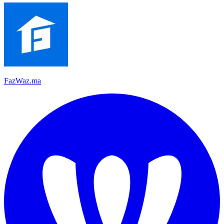
FazWaz.ma