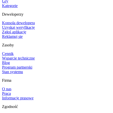
Gry
Kategorie
Deweloperzy
Konsola dewelopera
Uzyskaj weryfikację
Zgłoś aplikację
Reklamuj się
Zasoby
Cennik
Wsparcie techniczne
Blog
Program partnerski
Stan systemu
Firma
O nas
Praca
Informacje prasowe
Zgodność